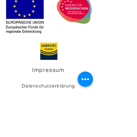
Impressum
Datenschutzerklärung
Kontakt
info
@umbratec.de
04403 9998000
Folgen
Umbratec-System GmbH & Co.KG